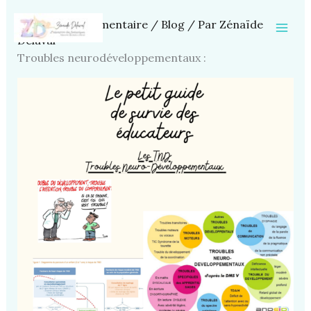
Aller
Laisser un commentaire
/
Blog
/ Par
Zénaïde
au
Delaval
contenu
Troubles neurodéveloppementaux :