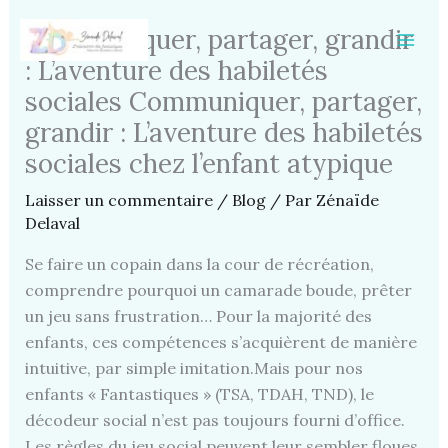
Aller
Communiquer, partager, grandir
au
contenu
: L’aventure des habiletés
sociales Communiquer, partager,
grandir : L’aventure des habiletés
sociales chez l’enfant atypique
Laisser un commentaire
/
Blog
/ Par
Zénaïde
Delaval
Se faire un copain dans la cour de récréation,
comprendre pourquoi un camarade boude, prêter
un jeu sans frustration… Pour la majorité des
enfants, ces compétences s’acquièrent de manière
intuitive, par simple imitation.Mais pour nos
enfants « Fantastiques » (TSA, TDAH, TND), le
décodeur social n’est pas toujours fourni d’office.
Les règles du jeu social peuvent leur sembler floues,